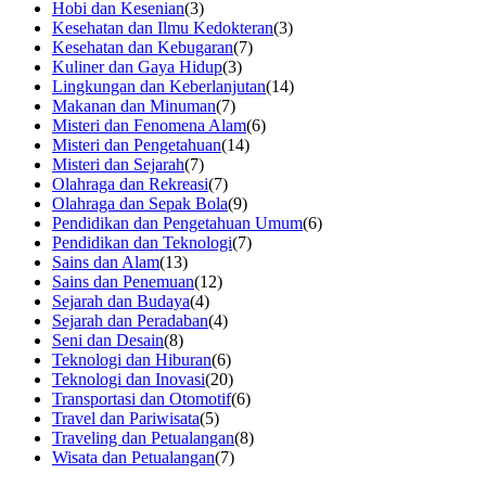
Hobi dan Kesenian
(3)
Kesehatan dan Ilmu Kedokteran
(3)
Kesehatan dan Kebugaran
(7)
Kuliner dan Gaya Hidup
(3)
Lingkungan dan Keberlanjutan
(14)
Makanan dan Minuman
(7)
Misteri dan Fenomena Alam
(6)
Misteri dan Pengetahuan
(14)
Misteri dan Sejarah
(7)
Olahraga dan Rekreasi
(7)
Olahraga dan Sepak Bola
(9)
Pendidikan dan Pengetahuan Umum
(6)
Pendidikan dan Teknologi
(7)
Sains dan Alam
(13)
Sains dan Penemuan
(12)
Sejarah dan Budaya
(4)
Sejarah dan Peradaban
(4)
Seni dan Desain
(8)
Teknologi dan Hiburan
(6)
Teknologi dan Inovasi
(20)
Transportasi dan Otomotif
(6)
Travel dan Pariwisata
(5)
Traveling dan Petualangan
(8)
Wisata dan Petualangan
(7)