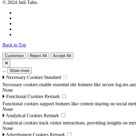
© 2024 Jadi Tahu.
Back to Top
Customize
Reject All
Accept All
🗙
...
Show more
🞂
Necessary Cookies
Standard
Necessary cookies enable essential site features like secure log-ins a
None
🞂
Functional Cookies
Remark
Functional cookies support features like content sharing on social medi
None
🞂
Analytical Cookies
Remark
Analytical cookies track visitor interactions, providing insights on metr
None
🞂
Advertisment Cookies
Remark