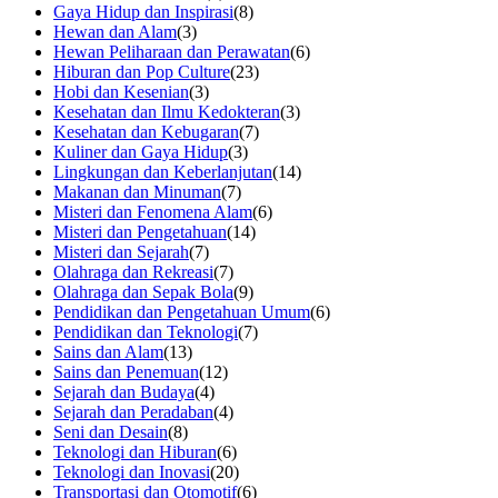
Gaya Hidup dan Inspirasi
(8)
Hewan dan Alam
(3)
Hewan Peliharaan dan Perawatan
(6)
Hiburan dan Pop Culture
(23)
Hobi dan Kesenian
(3)
Kesehatan dan Ilmu Kedokteran
(3)
Kesehatan dan Kebugaran
(7)
Kuliner dan Gaya Hidup
(3)
Lingkungan dan Keberlanjutan
(14)
Makanan dan Minuman
(7)
Misteri dan Fenomena Alam
(6)
Misteri dan Pengetahuan
(14)
Misteri dan Sejarah
(7)
Olahraga dan Rekreasi
(7)
Olahraga dan Sepak Bola
(9)
Pendidikan dan Pengetahuan Umum
(6)
Pendidikan dan Teknologi
(7)
Sains dan Alam
(13)
Sains dan Penemuan
(12)
Sejarah dan Budaya
(4)
Sejarah dan Peradaban
(4)
Seni dan Desain
(8)
Teknologi dan Hiburan
(6)
Teknologi dan Inovasi
(20)
Transportasi dan Otomotif
(6)