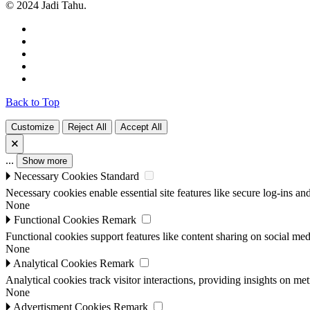
© 2024 Jadi Tahu.
Back to Top
Customize
Reject All
Accept All
🗙
...
Show more
🞂
Necessary Cookies
Standard
Necessary cookies enable essential site features like secure log-ins a
None
🞂
Functional Cookies
Remark
Functional cookies support features like content sharing on social medi
None
🞂
Analytical Cookies
Remark
Analytical cookies track visitor interactions, providing insights on metr
None
🞂
Advertisment Cookies
Remark