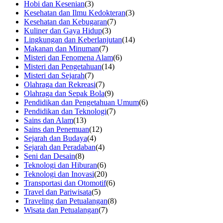
Hobi dan Kesenian
(3)
Kesehatan dan Ilmu Kedokteran
(3)
Kesehatan dan Kebugaran
(7)
Kuliner dan Gaya Hidup
(3)
Lingkungan dan Keberlanjutan
(14)
Makanan dan Minuman
(7)
Misteri dan Fenomena Alam
(6)
Misteri dan Pengetahuan
(14)
Misteri dan Sejarah
(7)
Olahraga dan Rekreasi
(7)
Olahraga dan Sepak Bola
(9)
Pendidikan dan Pengetahuan Umum
(6)
Pendidikan dan Teknologi
(7)
Sains dan Alam
(13)
Sains dan Penemuan
(12)
Sejarah dan Budaya
(4)
Sejarah dan Peradaban
(4)
Seni dan Desain
(8)
Teknologi dan Hiburan
(6)
Teknologi dan Inovasi
(20)
Transportasi dan Otomotif
(6)
Travel dan Pariwisata
(5)
Traveling dan Petualangan
(8)
Wisata dan Petualangan
(7)