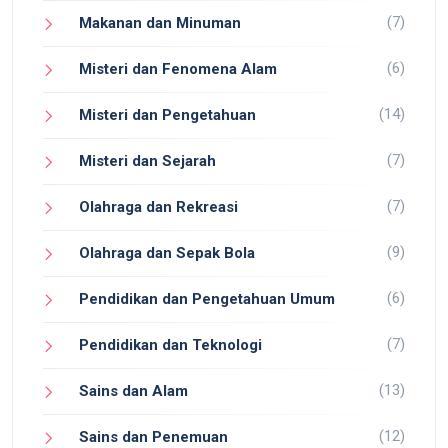
(7)
Makanan dan Minuman
(6)
Misteri dan Fenomena Alam
(14)
Misteri dan Pengetahuan
(7)
Misteri dan Sejarah
(7)
Olahraga dan Rekreasi
(9)
Olahraga dan Sepak Bola
(6)
Pendidikan dan Pengetahuan Umum
(7)
Pendidikan dan Teknologi
(13)
Sains dan Alam
(12)
Sains dan Penemuan