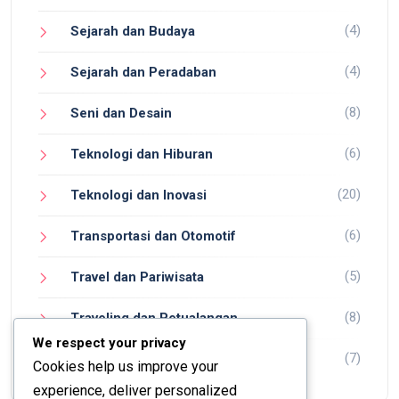
(4)
Sejarah dan Budaya
(4)
Sejarah dan Peradaban
(8)
Seni dan Desain
(6)
Teknologi dan Hiburan
(20)
Teknologi dan Inovasi
(6)
Transportasi dan Otomotif
(5)
Travel dan Pariwisata
(8)
Traveling dan Petualangan
We respect your privacy
(7)
Wisata dan Petualangan
Cookies help us improve your
experience, deliver personalized