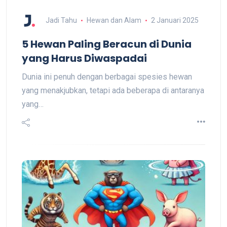
Jadi Tahu
Hewan dan Alam
2 Januari 2025
5 Hewan Paling Beracun di Dunia
yang Harus Diwaspadai
Dunia ini penuh dengan berbagai spesies hewan
yang menakjubkan, tetapi ada beberapa di antaranya
yang…