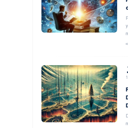
P
y
1
D
m