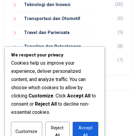
(20)
Teknologi dan Inovasi
(6)
Transportasi dan Otomotif
(5)
Travel dan Pariwisata
(8)
Traveling dan Petualangan
We respect your privacy
(7)
Wisata dan Petualangan
Cookies help us improve your
experience, deliver personalized
content, and analyze traffic. You can
choose which cookies to allow by
clicking
Customize
. Click
Accept All
to
consent or
Reject All
to decline non-
© 2024 Jadi Tahu.
essential cookies.
Reject
Accept
Customize
All
All