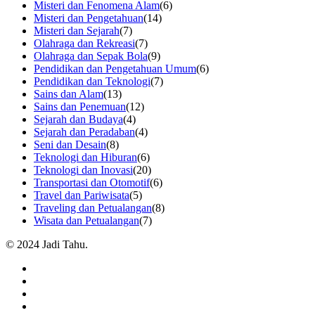
Misteri dan Fenomena Alam
(6)
Misteri dan Pengetahuan
(14)
Misteri dan Sejarah
(7)
Olahraga dan Rekreasi
(7)
Olahraga dan Sepak Bola
(9)
Pendidikan dan Pengetahuan Umum
(6)
Pendidikan dan Teknologi
(7)
Sains dan Alam
(13)
Sains dan Penemuan
(12)
Sejarah dan Budaya
(4)
Sejarah dan Peradaban
(4)
Seni dan Desain
(8)
Teknologi dan Hiburan
(6)
Teknologi dan Inovasi
(20)
Transportasi dan Otomotif
(6)
Travel dan Pariwisata
(5)
Traveling dan Petualangan
(8)
Wisata dan Petualangan
(7)
© 2024 Jadi Tahu.