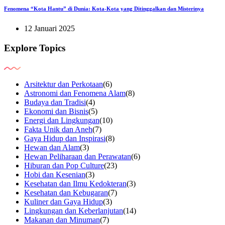
Fenomena “Kota Hantu” di Dunia: Kota-Kota yang Ditinggalkan dan Misterinya
12 Januari 2025
Explore Topics
Arsitektur dan Perkotaan
(6)
Astronomi dan Fenomena Alam
(8)
Budaya dan Tradisi
(4)
Ekonomi dan Bisnis
(5)
Energi dan Lingkungan
(10)
Fakta Unik dan Aneh
(7)
Gaya Hidup dan Inspirasi
(8)
Hewan dan Alam
(3)
Hewan Peliharaan dan Perawatan
(6)
Hiburan dan Pop Culture
(23)
Hobi dan Kesenian
(3)
Kesehatan dan Ilmu Kedokteran
(3)
Kesehatan dan Kebugaran
(7)
Kuliner dan Gaya Hidup
(3)
Lingkungan dan Keberlanjutan
(14)
Makanan dan Minuman
(7)