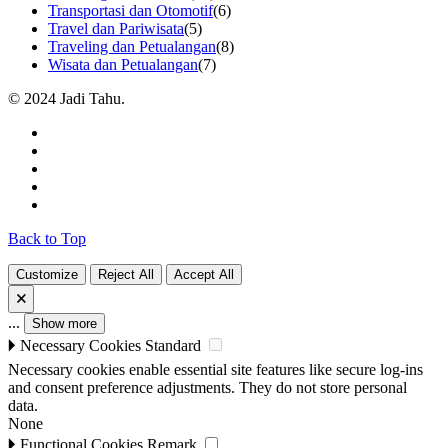
Transportasi dan Otomotif
(6)
Travel dan Pariwisata
(5)
Traveling dan Petualangan
(8)
Wisata dan Petualangan
(7)
© 2024 Jadi Tahu.
Back to Top
Customize
Reject All
Accept All
🗙
...
Show more
🞂
Necessary Cookies
Standard
Necessary cookies enable essential site features like secure log-ins
and consent preference adjustments. They do not store personal
data.
None
🞂
Functional Cookies
Remark