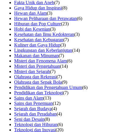
Fakta Unik dan Aneh
(7)
Gaya Hidup dan Inspirasi
(8)
Hewan dan Alam
(3)
Hewan Peliharaan dan Perawatan
(6)
Hiburan dan Pop Culture
(23)
Hobi dan Kesenian
(3)
Kesehatan dan Ilmu Kedokteran
(3)
Kesehatan dan Kebugaran
(7)
Kuliner dan Gaya Hidup
(3)
Lingkungan dan Keberlanjutan
(14)
Makanan dan Minuman
(7)
Misteri dan Fenomena Alam
(6)
Misteri dan Pengetahuan
(14)
Misteri dan Sejarah
(7)
Olahraga dan Rekreasi
(7)
Olahraga dan Sepak Bola
(9)
Pendidikan dan Pengetahuan Umum
(6)
Pendidikan dan Teknologi
(7)
Sains dan Alam
(13)
Sains dan Penemuan
(12)
Sejarah dan Budaya
(4)
Sejarah dan Peradaban
(4)
Seni dan Desain
(8)
Teknologi dan Hiburan
(6)
Teknologi dan Inovasi
(20)