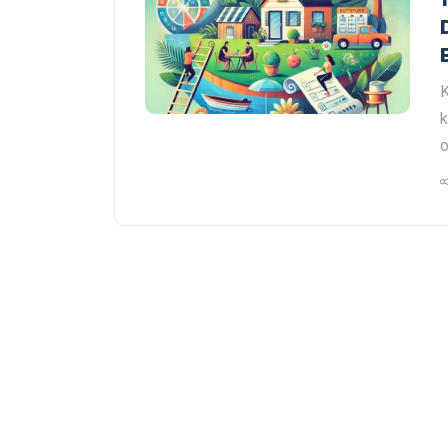
K
k
o