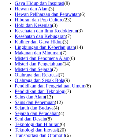
Gaya Hidup dan Inspirasi
(8)
Hewan dan Alam
(3)
Hewan Peliharaan dan Perawatan
(6)
Hiburan dan Pop Culture
(23)
Hobi dan Kesenian
(3)
Kesehatan dan Ilmu Kedokteran
(3)
Kesehatan dan Kebugaran
(7)
Kuliner dan Gaya Hidup
(3)
Lingkungan dan Keberlanjutan
(14)
Makanan dan Minuman
(7)
Misteri dan Fenomena Alam
(6)
Misteri dan Pengetahuan
(14)
Misteri dan Sejarah
(7)
Olahraga dan Rekreasi
(7)
Olahraga dan Sepak Bola
(9)
Pendidikan dan Pengetahuan Umum
(6)
Pendidikan dan Teknologi
(7)
Sains dan Alam
(13)
Sains dan Penemuan
(12)
Sejarah dan Budaya
(4)
Sejarah dan Peradaban
(4)
Seni dan Desain
(8)
Teknologi dan Hiburan
(6)
Teknologi dan Inovasi
(20)
Transportasi dan Otomotif
(6)