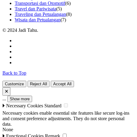
Transportasi dan Otomotif
(6)
Travel dan Pariwisata
(5)
Traveling dan Petualangan
(8)
Wisata dan Petualangan
(7)
© 2024 Jadi Tahu.
Back to Top
Customize
Reject All
Accept All
🗙
...
Show more
🞂
Necessary Cookies
Standard
Necessary cookies enable essential site features like secure log-ins
and consent preference adjustments. They do not store personal
data.
None
🞂
Functional Cookies
Remark