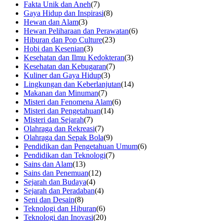
Fakta Unik dan Aneh
(7)
Gaya Hidup dan Inspirasi
(8)
Hewan dan Alam
(3)
Hewan Peliharaan dan Perawatan
(6)
Hiburan dan Pop Culture
(23)
Hobi dan Kesenian
(3)
Kesehatan dan Ilmu Kedokteran
(3)
Kesehatan dan Kebugaran
(7)
Kuliner dan Gaya Hidup
(3)
Lingkungan dan Keberlanjutan
(14)
Makanan dan Minuman
(7)
Misteri dan Fenomena Alam
(6)
Misteri dan Pengetahuan
(14)
Misteri dan Sejarah
(7)
Olahraga dan Rekreasi
(7)
Olahraga dan Sepak Bola
(9)
Pendidikan dan Pengetahuan Umum
(6)
Pendidikan dan Teknologi
(7)
Sains dan Alam
(13)
Sains dan Penemuan
(12)
Sejarah dan Budaya
(4)
Sejarah dan Peradaban
(4)
Seni dan Desain
(8)
Teknologi dan Hiburan
(6)
Teknologi dan Inovasi
(20)