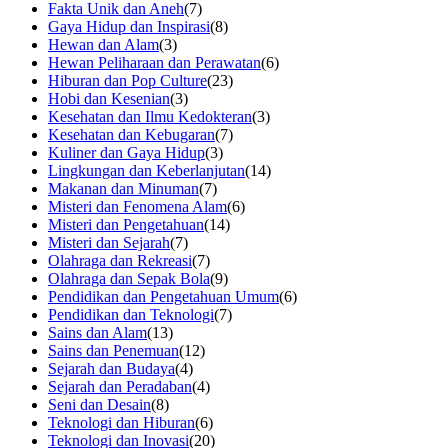
Fakta Unik dan Aneh
(7)
Gaya Hidup dan Inspirasi
(8)
Hewan dan Alam
(3)
Hewan Peliharaan dan Perawatan
(6)
Hiburan dan Pop Culture
(23)
Hobi dan Kesenian
(3)
Kesehatan dan Ilmu Kedokteran
(3)
Kesehatan dan Kebugaran
(7)
Kuliner dan Gaya Hidup
(3)
Lingkungan dan Keberlanjutan
(14)
Makanan dan Minuman
(7)
Misteri dan Fenomena Alam
(6)
Misteri dan Pengetahuan
(14)
Misteri dan Sejarah
(7)
Olahraga dan Rekreasi
(7)
Olahraga dan Sepak Bola
(9)
Pendidikan dan Pengetahuan Umum
(6)
Pendidikan dan Teknologi
(7)
Sains dan Alam
(13)
Sains dan Penemuan
(12)
Sejarah dan Budaya
(4)
Sejarah dan Peradaban
(4)
Seni dan Desain
(8)
Teknologi dan Hiburan
(6)
Teknologi dan Inovasi
(20)