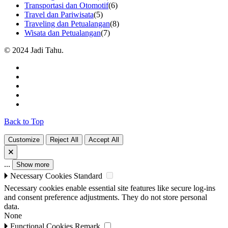
Transportasi dan Otomotif
(6)
Travel dan Pariwisata
(5)
Traveling dan Petualangan
(8)
Wisata dan Petualangan
(7)
© 2024 Jadi Tahu.
Back to Top
Customize
Reject All
Accept All
🗙
...
Show more
🞂
Necessary Cookies
Standard
Necessary cookies enable essential site features like secure log-ins
and consent preference adjustments. They do not store personal
data.
None
🞂
Functional Cookies
Remark