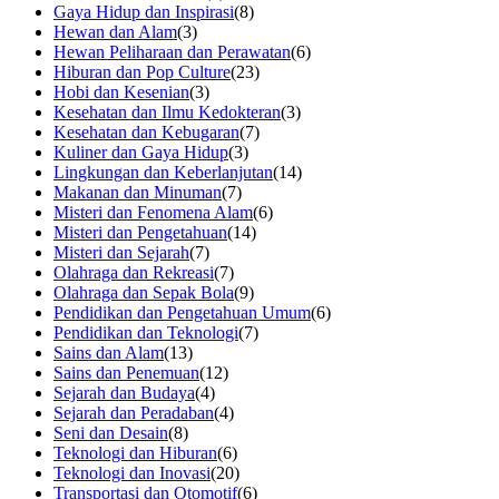
Gaya Hidup dan Inspirasi
(8)
Hewan dan Alam
(3)
Hewan Peliharaan dan Perawatan
(6)
Hiburan dan Pop Culture
(23)
Hobi dan Kesenian
(3)
Kesehatan dan Ilmu Kedokteran
(3)
Kesehatan dan Kebugaran
(7)
Kuliner dan Gaya Hidup
(3)
Lingkungan dan Keberlanjutan
(14)
Makanan dan Minuman
(7)
Misteri dan Fenomena Alam
(6)
Misteri dan Pengetahuan
(14)
Misteri dan Sejarah
(7)
Olahraga dan Rekreasi
(7)
Olahraga dan Sepak Bola
(9)
Pendidikan dan Pengetahuan Umum
(6)
Pendidikan dan Teknologi
(7)
Sains dan Alam
(13)
Sains dan Penemuan
(12)
Sejarah dan Budaya
(4)
Sejarah dan Peradaban
(4)
Seni dan Desain
(8)
Teknologi dan Hiburan
(6)
Teknologi dan Inovasi
(20)
Transportasi dan Otomotif
(6)