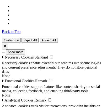
Back to Top
Customize
Reject All
Accept All
🗙
...
Show more
🞂
Necessary Cookies
Standard
Necessary cookies enable essential site features like secure log-ins
and consent preference adjustments. They do not store personal
data.
None
🞂
Functional Cookies
Remark
Functional cookies support features like content sharing on social
media, collecting feedback, and enabling third-party tools.
None
🞂
Analytical Cookies
Remark
Analytical cookies track visitor interactions, providing insights on