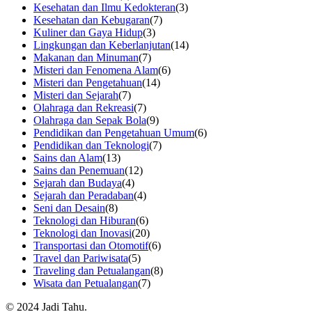
Kesehatan dan Ilmu Kedokteran
(3)
Kesehatan dan Kebugaran
(7)
Kuliner dan Gaya Hidup
(3)
Lingkungan dan Keberlanjutan
(14)
Makanan dan Minuman
(7)
Misteri dan Fenomena Alam
(6)
Misteri dan Pengetahuan
(14)
Misteri dan Sejarah
(7)
Olahraga dan Rekreasi
(7)
Olahraga dan Sepak Bola
(9)
Pendidikan dan Pengetahuan Umum
(6)
Pendidikan dan Teknologi
(7)
Sains dan Alam
(13)
Sains dan Penemuan
(12)
Sejarah dan Budaya
(4)
Sejarah dan Peradaban
(4)
Seni dan Desain
(8)
Teknologi dan Hiburan
(6)
Teknologi dan Inovasi
(20)
Transportasi dan Otomotif
(6)
Travel dan Pariwisata
(5)
Traveling dan Petualangan
(8)
Wisata dan Petualangan
(7)
© 2024 Jadi Tahu.