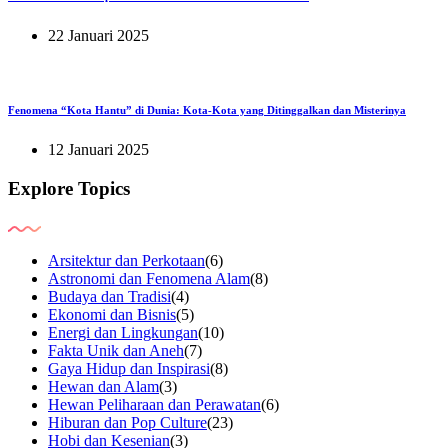
22 Januari 2025
Fenomena “Kota Hantu” di Dunia: Kota-Kota yang Ditinggalkan dan Misterinya
12 Januari 2025
Explore Topics
Arsitektur dan Perkotaan
(6)
Astronomi dan Fenomena Alam
(8)
Budaya dan Tradisi
(4)
Ekonomi dan Bisnis
(5)
Energi dan Lingkungan
(10)
Fakta Unik dan Aneh
(7)
Gaya Hidup dan Inspirasi
(8)
Hewan dan Alam
(3)
Hewan Peliharaan dan Perawatan
(6)
Hiburan dan Pop Culture
(23)
Hobi dan Kesenian
(3)