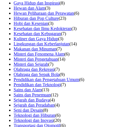
Gaya Hidup dan Inspirasi
(8)
Hewan dan Alam
(3)
Hewan Peliharaan dan Perawatan
(6)
Hiburan dan Pop Culture
(23)
Hobi dan Kesenian
(3)
Kesehatan dan Ilmu Kedokteran
(3)
Kesehatan dan Kebugaran
(7)
Kuliner dan Gaya Hidup
(3)
Lingkungan dan Keberlanjutan
(14)
Makanan dan Minuman
(7)
Misteri dan Fenomena Alam
(6)
Misteri dan Pengetahuan
(14)
Misteri dan Sejarah
(7)
Olahraga dan Rekreasi
(7)
Olahraga dan Sepak Bola
(9)
Pendidikan dan Pengetahuan Umum
(6)
Pendidikan dan Teknologi
(7)
Sains dan Alam
(13)
Sains dan Penemuan
(12)
Sejarah dan Budaya
(4)
Sejarah dan Peradaban
(4)
Seni dan Desain
(8)
Teknologi dan Hiburan
(6)
Teknologi dan Inovasi
(20)
Transportasi dan Otomotif
(6)