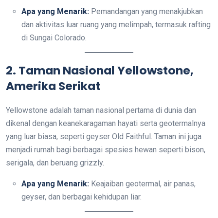
Apa yang Menarik:
Pemandangan yang menakjubkan
dan aktivitas luar ruang yang melimpah, termasuk rafting
di Sungai Colorado.
2. Taman Nasional Yellowstone,
Amerika Serikat
Yellowstone adalah taman nasional pertama di dunia dan
dikenal dengan keanekaragaman hayati serta geotermalnya
yang luar biasa, seperti geyser Old Faithful. Taman ini juga
menjadi rumah bagi berbagai spesies hewan seperti bison,
serigala, dan beruang grizzly.
Apa yang Menarik:
Keajaiban geotermal, air panas,
geyser, dan berbagai kehidupan liar.