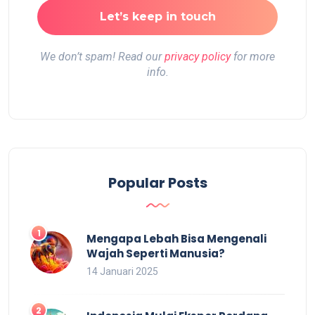
We don’t spam! Read our
privacy policy
for more
info.
Popular Posts
Mengapa Lebah Bisa Mengenali
Wajah Seperti Manusia?
14 Januari 2025