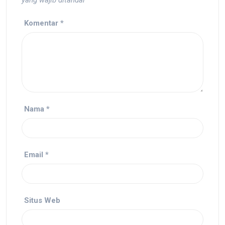
yang wajib ditandai
*
Komentar
*
Nama
*
Email
*
Situs Web