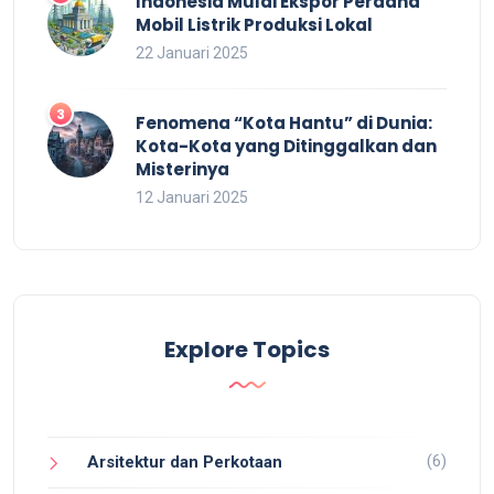
Indonesia Mulai Ekspor Perdana
Mobil Listrik Produksi Lokal
22 Januari 2025
Fenomena “Kota Hantu” di Dunia:
Kota-Kota yang Ditinggalkan dan
Misterinya
12 Januari 2025
Explore Topics
(6)
Arsitektur dan Perkotaan