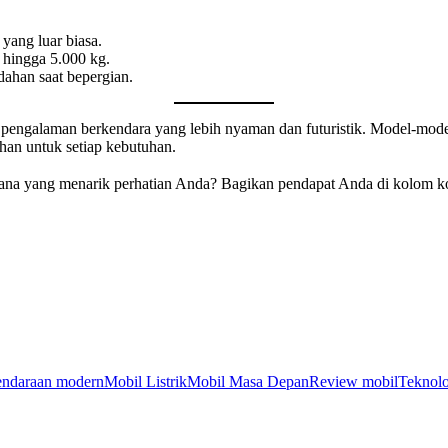
yang luar biasa.
 hingga 5.000 kg.
ahan saat bepergian.
ga pengalaman berkendara yang lebih nyaman dan futuristik. Model-mod
han untuk setiap kebutuhan.
ana yang menarik perhatian Anda? Bagikan pendapat Anda di kolom 
ndaraan modern
Mobil Listrik
Mobil Masa Depan
Review mobil
Teknolo