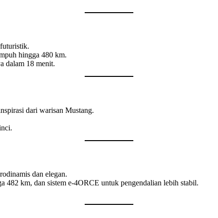
uturistik.
tempuh hingga 480 km.
a dalam 18 menit.
nspirasi dari warisan Mustang.
nci.
rodinamis dan elegan.
gga 482 km, dan sistem e-4ORCE untuk pengendalian lebih stabil.