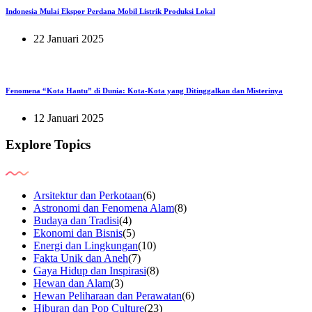
Indonesia Mulai Ekspor Perdana Mobil Listrik Produksi Lokal
22 Januari 2025
Fenomena “Kota Hantu” di Dunia: Kota-Kota yang Ditinggalkan dan Misterinya
12 Januari 2025
Explore Topics
Arsitektur dan Perkotaan
(6)
Astronomi dan Fenomena Alam
(8)
Budaya dan Tradisi
(4)
Ekonomi dan Bisnis
(5)
Energi dan Lingkungan
(10)
Fakta Unik dan Aneh
(7)
Gaya Hidup dan Inspirasi
(8)
Hewan dan Alam
(3)
Hewan Peliharaan dan Perawatan
(6)
Hiburan dan Pop Culture
(23)