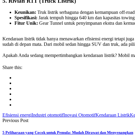
5. Rivian R1T (Truck Listrik)
Keunikan:
Truk listrik serbaguna dengan kemampuan off-road 
Spesifikasi:
Jarak tempuh hingga 640 km dan kapasitas towing
Fitur Unik:
Gear Tunnel untuk penyimpanan ekstra dan kemud
Kendaraan listrik tidak hanya menawarkan efisiensi energi tetapi ju
sudah di depan mata. Dari mobil sedan hingga SUV dan truk, ada pili
Apakah Anda sedang mempertimbangkan kendaraan listrik? Mobil m
Share this:
Efisiensi energi
Industri otomotif
Inovasi Otomotif
Kendaraan Listrik
Ke
Previous Post
5 Peliharaan yang Cocok untuk Pemula: Mudah Dirawat dan Menyenangkan