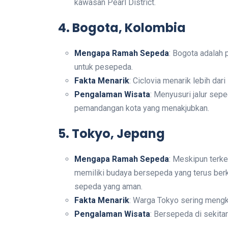
kawasan Pearl District.
4. Bogota, Kolombia
Mengapa Ramah Sepeda
: Bogota adalah p
untuk pesepeda.
Fakta Menarik
: Ciclovia menarik lebih dar
Pengalaman Wisata
: Menyusuri jalur sep
pemandangan kota yang menakjubkan.
5. Tokyo, Jepang
Mengapa Ramah Sepeda
: Meskipun terk
memiliki budaya bersepeda yang terus berk
sepeda yang aman.
Fakta Menarik
: Warga Tokyo sering meng
Pengalaman Wisata
: Bersepeda di sekit