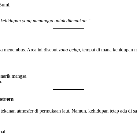
 Bumi.
kehidupan yang menunggu untuk ditemukan.”
isa menembus. Area ini disebut
zona gelap
, tempat di mana kehidupan m
enarik mangsa.
n.
kstrem
t tekanan atmosfer di permukaan laut. Namun, kehidupan tetap ada di sa
mal.