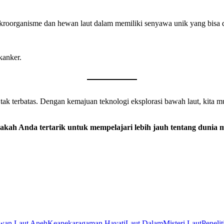
ikroorganisme dan hewan laut dalam memiliki senyawa unik yang bisa
kanker.
 tak terbatas. Dengan kemajuan teknologi eksplorasi bawah laut, kita
kah Anda tertarik untuk mempelajari lebih jauh tentang dunia 
wan Laut Aneh
Keanekaragaman Hayati
Laut Dalam
Misteri Laut
Peneli