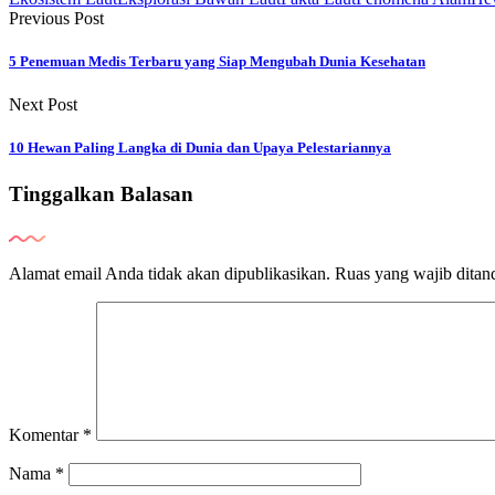
Previous Post
5 Penemuan Medis Terbaru yang Siap Mengubah Dunia Kesehatan
Next Post
10 Hewan Paling Langka di Dunia dan Upaya Pelestariannya
Tinggalkan Balasan
Alamat email Anda tidak akan dipublikasikan.
Ruas yang wajib ditan
Komentar
*
Nama
*