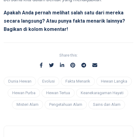
Apakah Anda pernah melihat salah satu dari mereka
secara langsung? Atau punya fakta menarik lainnya?
Bagikan di kolom komentar!
Share this:
Dunia Hewan
Evolusi
Fakta Menarik
Hewan Langka
Hewan Purba
Hewan Tertua
Keanekaragaman Hayati
Misteri Alam
Pengetahuan Alam
Sains dan Alam