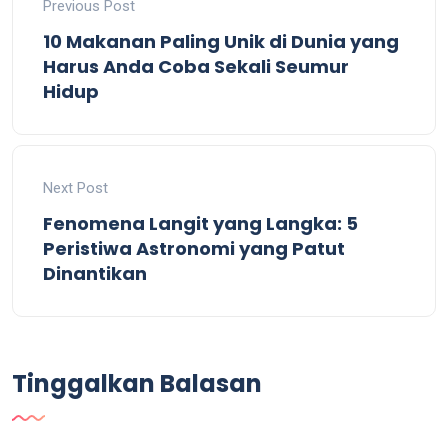
Previous Post
10 Makanan Paling Unik di Dunia yang
Harus Anda Coba Sekali Seumur
Hidup
Next Post
Fenomena Langit yang Langka: 5
Peristiwa Astronomi yang Patut
Dinantikan
Tinggalkan Balasan