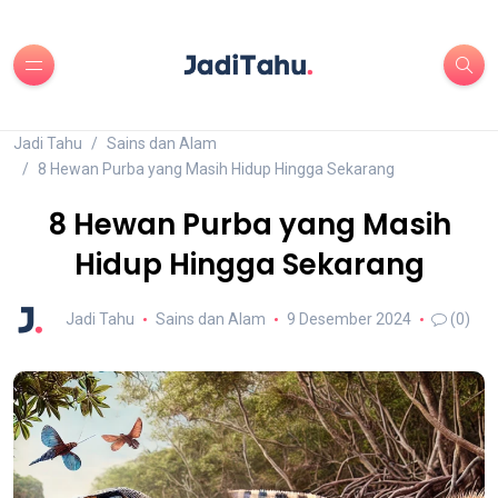
Jadi Tahu
Sains dan Alam
8 Hewan Purba yang Masih Hidup Hingga Sekarang
8 Hewan Purba yang Masih
Hidup Hingga Sekarang
Jadi Tahu
Sains dan Alam
9 Desember 2024
(0)