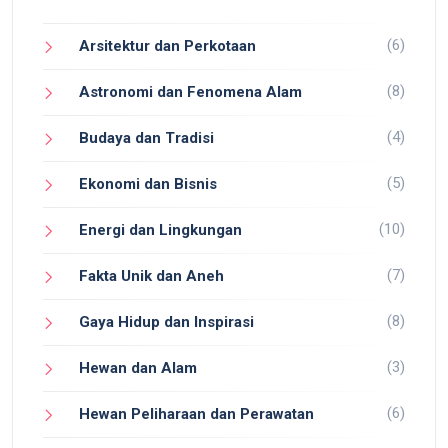
(6)
Arsitektur dan Perkotaan
(8)
Astronomi dan Fenomena Alam
(4)
Budaya dan Tradisi
(5)
Ekonomi dan Bisnis
(10)
Energi dan Lingkungan
(7)
Fakta Unik dan Aneh
(8)
Gaya Hidup dan Inspirasi
(3)
Hewan dan Alam
(6)
Hewan Peliharaan dan Perawatan