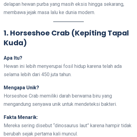
delapan hewan purba yang masih eksis hingga sekarang,
membawa jejak masa lalu ke dunia modern.
1. Horseshoe Crab (Kepiting Tapal
Kuda)
Apa Itu?
Hewan ini lebih menyerupai fosil hidup karena telah ada
selama lebih dari 450 juta tahun.
Mengapa Unik?
Horseshoe Crab memiliki darah berwarna biru yang
mengandung senyawa unik untuk mendeteksi bakteri.
Fakta Menarik:
Mereka sering disebut “dinosaurus laut” karena hampir tidak
berubah sejak pertama kali muncul.