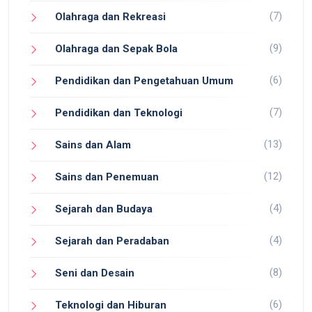
(7)
Olahraga dan Rekreasi
(9)
Olahraga dan Sepak Bola
(6)
Pendidikan dan Pengetahuan Umum
(7)
Pendidikan dan Teknologi
(13)
Sains dan Alam
(12)
Sains dan Penemuan
(4)
Sejarah dan Budaya
(4)
Sejarah dan Peradaban
(8)
Seni dan Desain
(6)
Teknologi dan Hiburan