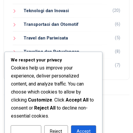
(20)
Teknologi dan Inovasi
(6)
Transportasi dan Otomotif
(5)
Travel dan Pariwisata
(8)
Traveling dan Petualangan
We respect your privacy
(7)
Wisata dan Petualangan
Cookies help us improve your
experience, deliver personalized
content, and analyze traffic. You can
choose which cookies to allow by
clicking
Customize
. Click
Accept All
to
consent or
Reject All
to decline non-
© 2024 Jadi Tahu.
essential cookies.
Reject
Accept