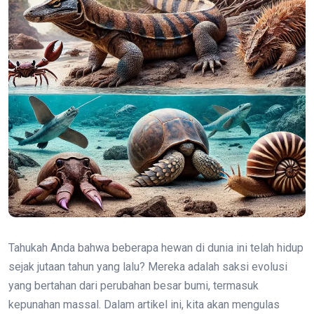
Tahukah Anda bahwa beberapa hewan di dunia ini telah hidup
sejak jutaan tahun yang lalu? Mereka adalah saksi evolusi
yang bertahan dari perubahan besar bumi, termasuk
kepunahan massal. Dalam artikel ini, kita akan mengulas