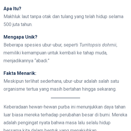
Apa Itu?
Makhluk laut tanpa otak dan tulang yang telah hidup selama
500 juta tahun.
Mengapa Unik?
Beberapa spesies ubur-ubur, seperti
Turritopsis dohrnii
,
memiliki kemampuan untuk kembali ke tahap muda,
menjadikannya “abadi.”
Fakta Menarik:
Meskipun terlihat sederhana, ubur-ubur adalah salah satu
organisme tertua yang masih bertahan hingga sekarang.
Keberadaan hewan-hewan purba ini menunjukkan daya tahan
luar biasa mereka terhadap perubahan besar di bumi. Mereka
adalah pengingat nyata bahwa masa lalu selalu hidup
bersama kita dalam bentuk yang menakjubkan.