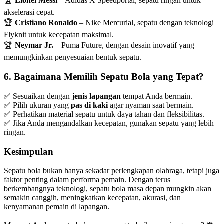
🏆
Lionel Messi
– Adidas X Speedportal, sepatu ringan untuk
akselerasi cepat.
🏆
Cristiano Ronaldo
– Nike Mercurial, sepatu dengan teknologi
Flyknit untuk kecepatan maksimal.
🏆
Neymar Jr.
– Puma Future, dengan desain inovatif yang
memungkinkan penyesuaian bentuk sepatu.
6. Bagaimana Memilih Sepatu Bola yang Tepat?
✅ Sesuaikan dengan
jenis lapangan
tempat Anda bermain.
✅ Pilih ukuran yang
pas di kaki
agar nyaman saat bermain.
✅ Perhatikan material sepatu untuk daya tahan dan fleksibilitas.
✅ Jika Anda mengandalkan kecepatan, gunakan sepatu yang lebih
ringan.
Kesimpulan
Sepatu bola bukan hanya sekadar perlengkapan olahraga, tetapi juga
faktor penting dalam performa pemain. Dengan terus
berkembangnya teknologi, sepatu bola masa depan mungkin akan
semakin canggih, meningkatkan kecepatan, akurasi, dan
kenyamanan pemain di lapangan.