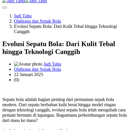
Jadi Tahu
Olahraga dan Sepak Bola
Evolusi Sepatu Bola: Dari Kulit Tebal hingga Teknologi
Canggih
Evolusi Sepatu Bola: Dari Kulit Tebal
hingga Teknologi Canggih
Jadi Tahu
Olahraga dan Sepak Bola
22 Januari 2025
(0)
Sepatu bola adalah bagian penting dari permainan sepak bola
modern. Dari sepatu berbahan kulit berat hingga model ringan
dengan teknologi canggih, evolusi sepatu bola telah mengubah cara
pemain bermain di lapangan. Bagaimana perkembangan sepatu bola
dari masa ke masa?