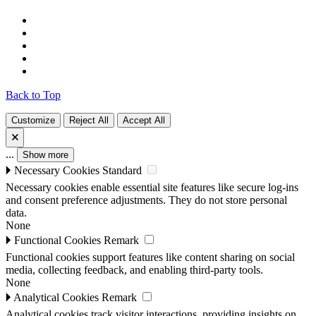
Back to Top
Customize
Reject All
Accept All
🗙
...
Show more
🞂
Necessary Cookies
Standard
Necessary cookies enable essential site features like secure log-ins
and consent preference adjustments. They do not store personal
data.
None
🞂
Functional Cookies
Remark
Functional cookies support features like content sharing on social
media, collecting feedback, and enabling third-party tools.
None
🞂
Analytical Cookies
Remark
Analytical cookies track visitor interactions, providing insights on