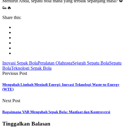
Menurut Anda, sepatu bola mana yang terbaik sepanjang masa? ⚽
👟🔥
Share this:
Inovasi Sepak Bola
Peralatan Olahraga
Sejarah Sepatu Bola
Sepatu
Bola
Teknologi Sepak Bola
Previous Post
Mengubah Limbah Menjadi Energi: Inovasi Teknologi Waste-to-Energy
(WTE)
Next Post
Bagaimana VAR Mengubah Sepak Bola: Manfaat dan Kontroversi
Tinggalkan Balasan