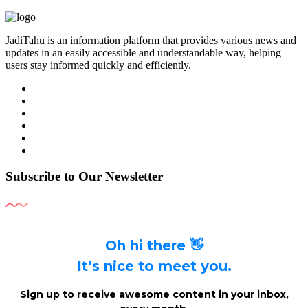
JadiTahu is an information platform that provides various news and
updates in an easily accessible and understandable way, helping
users stay informed quickly and efficiently.
Subscribe to Our Newsletter
Oh hi there 👋
It’s nice to meet you.
Sign up to receive awesome content in your inbox,