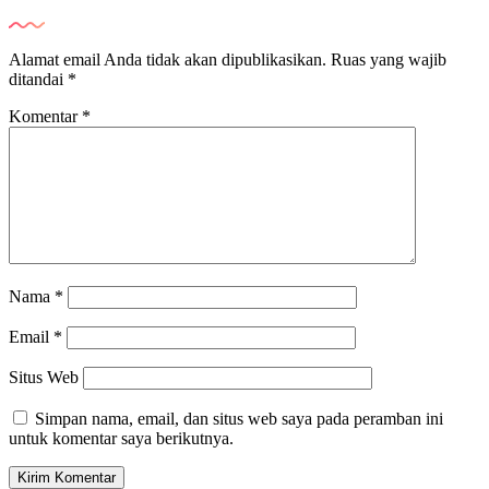
Alamat email Anda tidak akan dipublikasikan.
Ruas yang wajib
ditandai
*
Komentar
*
Nama
*
Email
*
Situs Web
Simpan nama, email, dan situs web saya pada peramban ini
untuk komentar saya berikutnya.