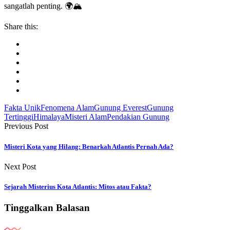
sangatlah penting. 🌍🏔️
Share this:
Fakta Unik
Fenomena Alam
Gunung Everest
Gunung
Tertinggi
Himalaya
Misteri Alam
Pendakian Gunung
Previous Post
Misteri Kota yang Hilang: Benarkah Atlantis Pernah Ada?
Next Post
Sejarah Misterius Kota Atlantis: Mitos atau Fakta?
Tinggalkan Balasan