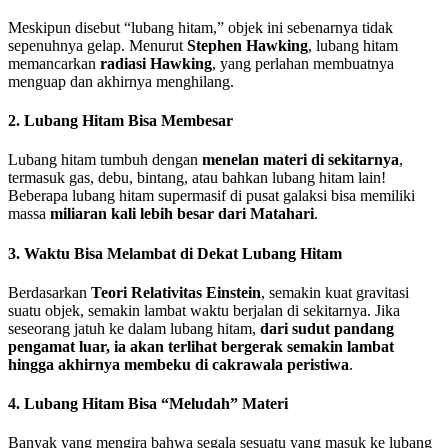
Meskipun disebut “lubang hitam,” objek ini sebenarnya tidak
sepenuhnya gelap. Menurut
Stephen Hawking
, lubang hitam
memancarkan
radiasi Hawking
, yang perlahan membuatnya
menguap dan akhirnya menghilang.
2. Lubang Hitam Bisa Membesar
Lubang hitam tumbuh dengan
menelan materi di sekitarnya
,
termasuk gas, debu, bintang, atau bahkan lubang hitam lain!
Beberapa lubang hitam supermasif di pusat galaksi bisa memiliki
massa
miliaran kali lebih besar dari Matahari
.
3. Waktu Bisa Melambat di Dekat Lubang Hitam
Berdasarkan
Teori Relativitas Einstein
, semakin kuat gravitasi
suatu objek, semakin lambat waktu berjalan di sekitarnya. Jika
seseorang jatuh ke dalam lubang hitam,
dari sudut pandang
pengamat luar, ia akan terlihat bergerak semakin lambat
hingga akhirnya membeku di cakrawala peristiwa
.
4. Lubang Hitam Bisa “Meludah” Materi
Banyak yang mengira bahwa segala sesuatu yang masuk ke lubang