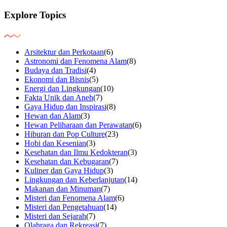
Explore Topics
Arsitektur dan Perkotaan
(6)
Astronomi dan Fenomena Alam
(8)
Budaya dan Tradisi
(4)
Ekonomi dan Bisnis
(5)
Energi dan Lingkungan
(10)
Fakta Unik dan Aneh
(7)
Gaya Hidup dan Inspirasi
(8)
Hewan dan Alam
(3)
Hewan Peliharaan dan Perawatan
(6)
Hiburan dan Pop Culture
(23)
Hobi dan Kesenian
(3)
Kesehatan dan Ilmu Kedokteran
(3)
Kesehatan dan Kebugaran
(7)
Kuliner dan Gaya Hidup
(3)
Lingkungan dan Keberlanjutan
(14)
Makanan dan Minuman
(7)
Misteri dan Fenomena Alam
(6)
Misteri dan Pengetahuan
(14)
Misteri dan Sejarah
(7)
Olahraga dan Rekreasi
(7)