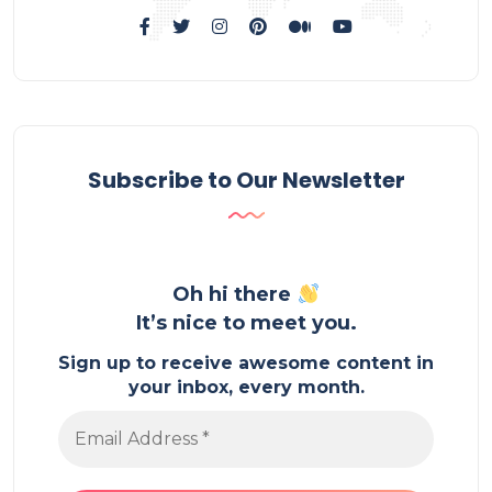
Subscribe to Our Newsletter
Oh hi there
It’s nice to meet you.
Sign up to receive awesome content in
your inbox, every month.