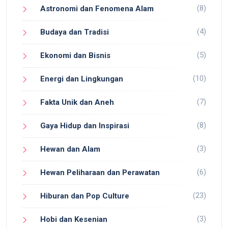
(8)
Astronomi dan Fenomena Alam
(4)
Budaya dan Tradisi
(5)
Ekonomi dan Bisnis
(10)
Energi dan Lingkungan
(7)
Fakta Unik dan Aneh
(8)
Gaya Hidup dan Inspirasi
(3)
Hewan dan Alam
(6)
Hewan Peliharaan dan Perawatan
(23)
Hiburan dan Pop Culture
(3)
Hobi dan Kesenian