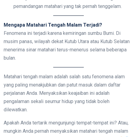
pemandangan matahari yang tak pernah tenggelam.
Mengapa Matahari Tengah Malam Terjadi?
Fenomena ini terjadi karena kemiringan sumbu Bumi. Di
musim panas, wilayah dekat Kutub Utara atau Kutub Selatan
menerima sinar matahari terus-menerus selama beberapa
bulan.
Matahari tengah malam adalah salah satu fenomena alam
yang paling menakjubkan dan patut masuk dalam daftar
perjalanan Anda. Menyaksikan keajaiban ini adalah
pengalaman sekali seumur hidup yang tidak boleh
dilewatkan.
Apakah Anda tertarik mengunjungi tempat-tempat ini? Atau,
mungkin Anda pernah menyaksikan matahari tengah malam