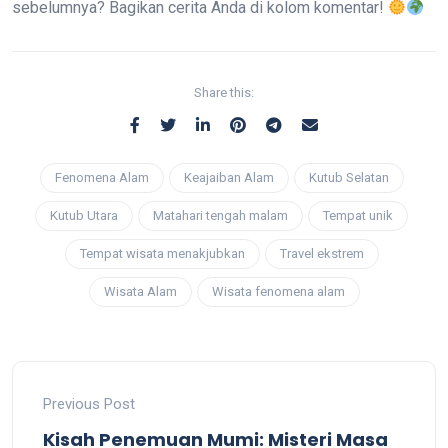
sebelumnya? Bagikan cerita Anda di kolom komentar!
Share this:
Fenomena Alam
Keajaiban Alam
Kutub Selatan
Kutub Utara
Matahari tengah malam
Tempat unik
Tempat wisata menakjubkan
Travel ekstrem
Wisata Alam
Wisata fenomena alam
Previous Post
Kisah Penemuan Mumi: Misteri Masa