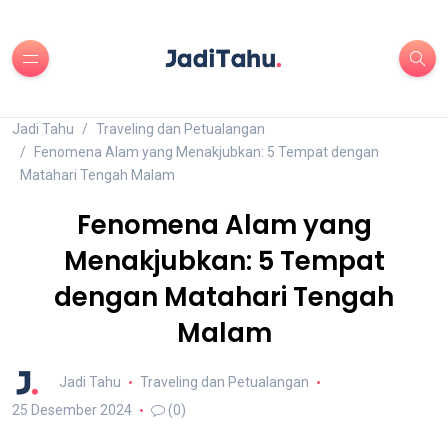
Jadi Tahu
Traveling dan Petualangan
Fenomena Alam yang Menakjubkan: 5 Tempat dengan
Matahari Tengah Malam
Fenomena Alam yang
Menakjubkan: 5 Tempat
dengan Matahari Tengah
Malam
Jadi Tahu
Traveling dan Petualangan
25 Desember 2024
(0)