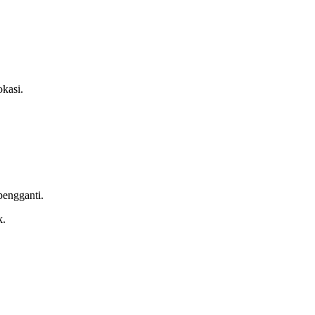
kasi.
pengganti.
k.