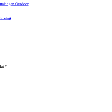
tualangan Outdoor
Strategi
dai
*