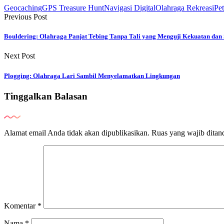
Geocaching
GPS Treasure Hunt
Navigasi Digital
Olahraga Rekreasi
Pe
Previous Post
Bouldering: Olahraga Panjat Tebing Tanpa Tali yang Menguji Kekuatan dan 
Next Post
Plogging: Olahraga Lari Sambil Menyelamatkan Lingkungan
Tinggalkan Balasan
Alamat email Anda tidak akan dipublikasikan.
Ruas yang wajib ditan
Komentar
*
Nama
*