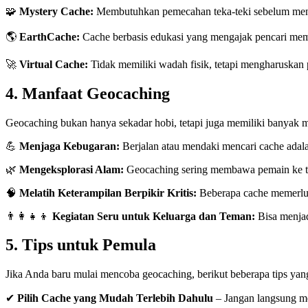
🧩
Mystery Cache:
Membutuhkan pemecahan teka-teki sebelum men
🌎
EarthCache:
Cache berbasis edukasi yang mengajak pencari mempe
🚀
Virtual Cache:
Tidak memiliki wadah fisik, tetapi mengharuskan 
4. Manfaat Geocaching
Geocaching bukan hanya sekadar hobi, tetapi juga memiliki banyak m
💪
Menjaga Kebugaran:
Berjalan atau mendaki mencari cache adala
🌿
Mengeksplorasi Alam:
Geocaching sering membawa pemain ke tem
🧠
Melatih Keterampilan Berpikir Kritis:
Beberapa cache memerluk
👨‍👩‍👧‍👦
Kegiatan Seru untuk Keluarga dan Teman:
Bisa menjad
5. Tips untuk Pemula
Jika Anda baru mulai mencoba geocaching, berikut beberapa tips ya
✔
Pilih Cache yang Mudah Terlebih Dahulu
– Jangan langsung mem