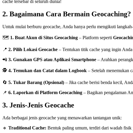
cache tersebar di seluruh dunia!
2. Bagaimana Cara Bermain Geocaching?
Untuk mulai berburu geocache, Anda hanya perlu mengikuti langkah-
🗺
1. Buat Akun di Situs Geocaching
– Platform seperti
Geocachi
📍
2. Pilih Lokasi Geocache
– Tentukan titik cache yang ingin Anda 
📲
3. Gunakan GPS atau Aplikasi Smartphone
– Arahkan perangka
🕵️
4. Temukan dan Catat dalam Logbook
– Setelah menemukan ca
🔄
5. Tukar Barang (Opsional)
– Jika cache berisi benda kecil, An
📌
6. Laporkan di Platform Geocaching
– Bagikan pengalaman Anda
3. Jenis-Jenis Geocache
Ada berbagai jenis geocache yang menawarkan tantangan unik:
🔹
Traditional Cache:
Bentuk paling umum, terdiri dari wadah fisik 