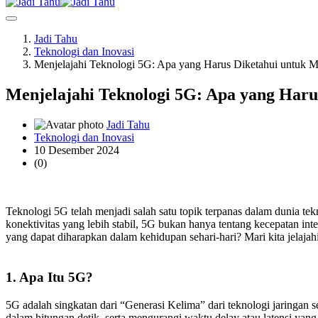
Jadi Tahu
Teknologi dan Inovasi
Menjelajahi Teknologi 5G: Apa yang Harus Diketahui untuk M
Menjelajahi Teknologi 5G: Apa yang Haru
Jadi Tahu
Teknologi dan Inovasi
10 Desember 2024
(0)
Teknologi 5G telah menjadi salah satu topik terpanas dalam dunia tek
konektivitas yang lebih stabil, 5G bukan hanya tentang kecepatan inte
yang dapat diharapkan dalam kehidupan sehari-hari? Mari kita jelajahi
1. Apa Itu 5G?
5G adalah singkatan dari “Generasi Kelima” dari teknologi jaringan
dalam hitungan detik, serta mengurangi waktu delay atau latensi yang t