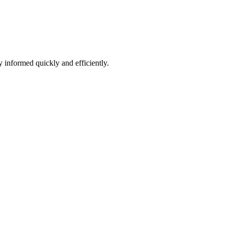
 informed quickly and efficiently.