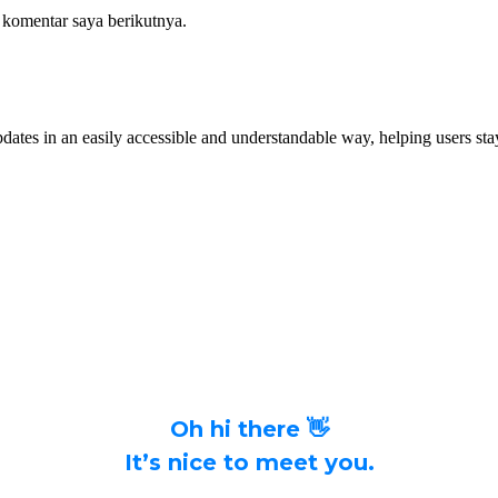
 komentar saya berikutnya.
dates in an easily accessible and understandable way, helping users stay
Oh hi there 👋
It’s nice to meet you.