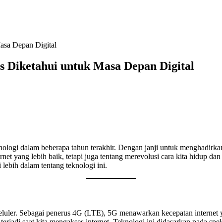
asa Depan Digital
s Diketahui untuk Masa Depan Digital
nologi dalam beberapa tahun terakhir. Dengan janji untuk menghadirkan 
rnet yang lebih baik, tetapi juga tentang merevolusi cara kita hidup d
 lebih dalam tentang teknologi ini.
 seluler. Sebagai penerus 4G (LTE), 5G menawarkan kecepatan internet
erjadi saat kita mengakses internet. Teknologi ini didasarkan pada spek