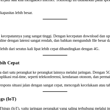
kapasitas lebih besar.
 kecepatannya yang sangat tinggi. Dengan kecepatan download dan up
ne dengan latensi sangat rendah, dan bahkan mengunduh file besar da
ih dari seratus kali lipat lebih cepat dibandingkan dengan 4G.
bih Cepat
ari satu perangkat ke perangkat lainnya melalui jaringan. Dengan 5G,
aplikasi real-time, seperti telekonferensi, kendaraan otonom, dan perma
ons situasi jalan dengan sangat cepat, mencegah kecelakaan atau ta
gs (IoT)
ings (IoT), yaitu jaringan perangkat yang saling terhubung melalui i