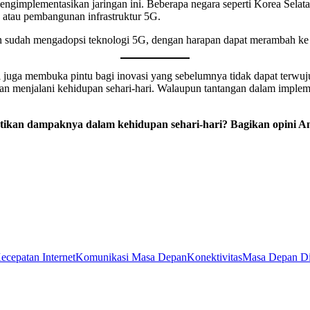
gimplementasikan jaringan ini. Beberapa negara seperti Korea Selata
a atau pembangunan infrastruktur 5G.
an sudah mengadopsi teknologi 5G, dengan harapan dapat merambah ke a
 juga membuka pintu bagi inovasi yang sebelumnya tidak dapat terwujud
, dan menjalani kehidupan sehari-hari. Walaupun tantangan dalam implem
ikan dampaknya dalam kehidupan sehari-hari? Bagikan opini A
ecepatan Internet
Komunikasi Masa Depan
Konektivitas
Masa Depan Di