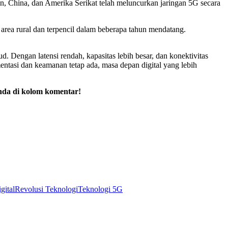
n, China, dan Amerika Serikat telah meluncurkan jaringan 5G secara
rea rural dan terpencil dalam beberapa tahun mendatang.
. Dengan latensi rendah, kapasitas lebih besar, dan konektivitas
entasi dan keamanan tetap ada, masa depan digital yang lebih
nda di kolom komentar!
gital
Revolusi Teknologi
Teknologi 5G