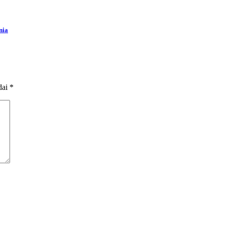
nia
dai
*