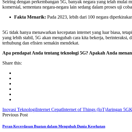
Seiring dengan perkembangan 5G, banyak negara yang telah mulai men
komersial, sementara negara-negara lain sedang dalam proses uji cob
Fakta Menarik:
Pada 2023, lebih dari 100 negara diperkirak
5G tidak hanya menawarkan kecepatan internet yang luar biasa, tetapi
yang lebih stabil, 5G akan mengubah cara kita bekerja, berinteraksi
terhubung dan efisien semakin mendekat.
Apa pendapat Anda tentang teknologi 5G? Apakah Anda menant
Share this:
Inovasi Teknologi
Internet Cepat
Internet of Things (IoT)
Jaringan 5G
K
Previous Post
Peran Kecerdasan Buatan dalam Mengubah Dunia Kesehatan