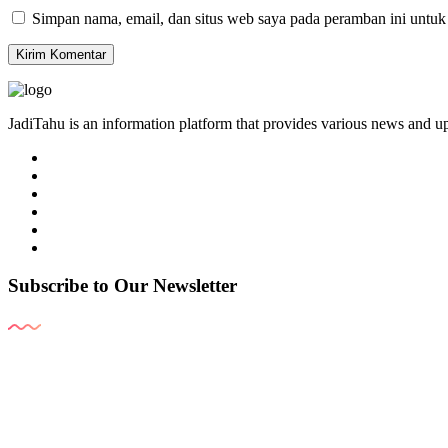
Simpan nama, email, dan situs web saya pada peramban ini untuk
JadiTahu is an information platform that provides various news and up
Subscribe to Our Newsletter