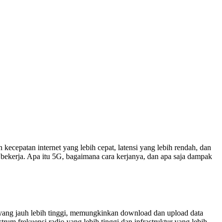
kecepatan internet yang lebih cepat, latensi yang lebih rendah, dan
an bekerja. Apa itu 5G, bagaimana cara kerjanya, dan apa saja dampak
 yang jauh lebih tinggi, memungkinkan download dan upload data
trum frekuensi radio yang lebih tinggi dan infrastruktur yang lebih