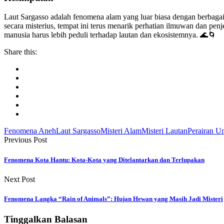
Laut Sargasso adalah fenomena alam yang luar biasa dengan berbagai 
secara misterius, tempat ini terus menarik perhatian ilmuwan dan p
manusia harus lebih peduli terhadap lautan dan ekosistemnya. 🌊🌀
Share this:
Fenomena Aneh
Laut Sargasso
Misteri Alam
Misteri Lautan
Perairan U
Previous Post
Fenomena Kota Hantu: Kota-Kota yang Ditelantarkan dan Terlupakan
Next Post
Fenomena Langka “Rain of Animals”: Hujan Hewan yang Masih Jadi Misteri
Tinggalkan Balasan