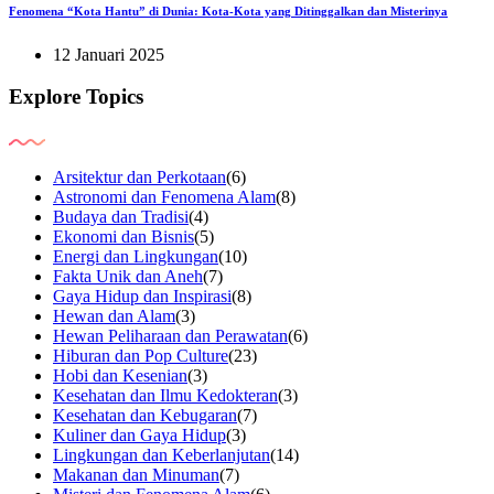
Fenomena “Kota Hantu” di Dunia: Kota-Kota yang Ditinggalkan dan Misterinya
12 Januari 2025
Explore Topics
Arsitektur dan Perkotaan
(6)
Astronomi dan Fenomena Alam
(8)
Budaya dan Tradisi
(4)
Ekonomi dan Bisnis
(5)
Energi dan Lingkungan
(10)
Fakta Unik dan Aneh
(7)
Gaya Hidup dan Inspirasi
(8)
Hewan dan Alam
(3)
Hewan Peliharaan dan Perawatan
(6)
Hiburan dan Pop Culture
(23)
Hobi dan Kesenian
(3)
Kesehatan dan Ilmu Kedokteran
(3)
Kesehatan dan Kebugaran
(7)
Kuliner dan Gaya Hidup
(3)
Lingkungan dan Keberlanjutan
(14)
Makanan dan Minuman
(7)