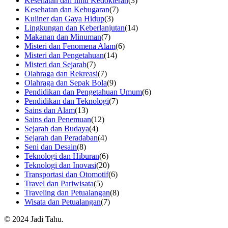
Kesehatan dan Ilmu Kedokteran
(3)
Kesehatan dan Kebugaran
(7)
Kuliner dan Gaya Hidup
(3)
Lingkungan dan Keberlanjutan
(14)
Makanan dan Minuman
(7)
Misteri dan Fenomena Alam
(6)
Misteri dan Pengetahuan
(14)
Misteri dan Sejarah
(7)
Olahraga dan Rekreasi
(7)
Olahraga dan Sepak Bola
(9)
Pendidikan dan Pengetahuan Umum
(6)
Pendidikan dan Teknologi
(7)
Sains dan Alam
(13)
Sains dan Penemuan
(12)
Sejarah dan Budaya
(4)
Sejarah dan Peradaban
(4)
Seni dan Desain
(8)
Teknologi dan Hiburan
(6)
Teknologi dan Inovasi
(20)
Transportasi dan Otomotif
(6)
Travel dan Pariwisata
(5)
Traveling dan Petualangan
(8)
Wisata dan Petualangan
(7)
© 2024 Jadi Tahu.