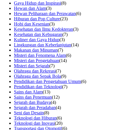
Gaya Hidup dan Inspirasi
(8)
Hewan dan Alam
(3)
Hewan Peliharaan dan Perawatan
(6)
Hiburan dan Pop Culture
(23)
Hobi dan Kesenian
(3)
Kesehatan dan Ilmu Kedokteran
(3)
Kesehatan dan Kebugaran
(7)
Kuliner dan Gaya Hidup
(3)
Lingkungan dan Keberlanjutan
(14)
Makanan dan Minuman
(7)
Misteri dan Fenomena Alam
(6)
Misteri dan Pengetahuan
(14)
Misteri dan Sejarah
(7)
Olahraga dan Rekreasi
(7)
Olahraga dan Sepak Bola
(9)
Pendidikan dan Pengetahuan Umum
(6)
Pendidikan dan Teknologi
(7)
Sains dan Alam
(13)
Sains dan Penemuan
(12)
Sejarah dan Budaya
(4)
Sejarah dan Peradaban
(4)
Seni dan Desain
(8)
Teknologi dan Hiburan
(6)
Teknologi dan Inovasi
(20)
Transportasi dan Otomotif
(6)