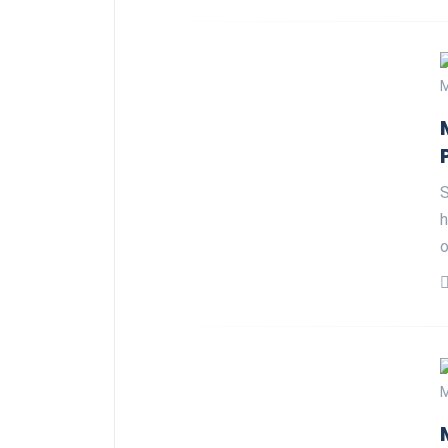
M
S
h
o
M