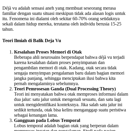
Déjà vu adalah sensasi aneh yang membuat seseorang merasa
familiar dengan suatu situasi meskipun tidak ada alasan logis untuk
itu. Fenomena ini dialami oleh sekitar 60-70% orang setidaknya
sekali dalam hidup mereka, terutama oleh individu berusia 15-25
tahun.
Teori Ilmiah di Balik Deja Vu
Kesalahan Proses Memori di Otak
Beberapa ahli neurosains berpendapat bahwa déjà vu terjadi
karena kesalahan dalam proses penyimpanan dan
pengambilan memori di otak. Kadang, otak secara tidak
sengaja menyimpan pengalaman baru dalam bagian memori
jangka panjang, sehingga menciptakan ilusi bahwa kita
pernah mengalaminya sebelumnya.
Teori Pemrosesan Ganda (Dual Processing Theory)
Teori ini menyatakan bahwa otak memproses informasi dalam
dua jalur: satu jalur untuk mengenali sesuatu, dan satu lagi
untuk mengidentifikasi konteksnya. Jika salah satu jalur ini
sedikit tertunda, otak bisa keliru menganggap suatu peristiwa
sebagai kenangan lama.
Gangguan pada Lobus Temporal
Lobus temporal adalah bagian otak yang berperan dalam
memproses ingatan dan pengalaman. Studi pada pasien