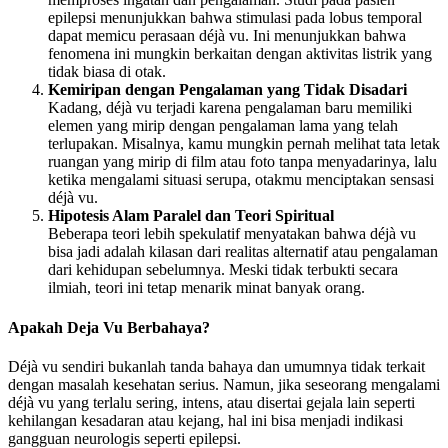
epilepsi menunjukkan bahwa stimulasi pada lobus temporal
dapat memicu perasaan déjà vu. Ini menunjukkan bahwa
fenomena ini mungkin berkaitan dengan aktivitas listrik yang
tidak biasa di otak.
Kemiripan dengan Pengalaman yang Tidak Disadari
Kadang, déjà vu terjadi karena pengalaman baru memiliki
elemen yang mirip dengan pengalaman lama yang telah
terlupakan. Misalnya, kamu mungkin pernah melihat tata letak
ruangan yang mirip di film atau foto tanpa menyadarinya, lalu
ketika mengalami situasi serupa, otakmu menciptakan sensasi
déjà vu.
Hipotesis Alam Paralel dan Teori Spiritual
Beberapa teori lebih spekulatif menyatakan bahwa déjà vu
bisa jadi adalah kilasan dari realitas alternatif atau pengalaman
dari kehidupan sebelumnya. Meski tidak terbukti secara
ilmiah, teori ini tetap menarik minat banyak orang.
Apakah Deja Vu Berbahaya?
Déjà vu sendiri bukanlah tanda bahaya dan umumnya tidak terkait
dengan masalah kesehatan serius. Namun, jika seseorang mengalami
déjà vu yang terlalu sering, intens, atau disertai gejala lain seperti
kehilangan kesadaran atau kejang, hal ini bisa menjadi indikasi
gangguan neurologis seperti epilepsi.