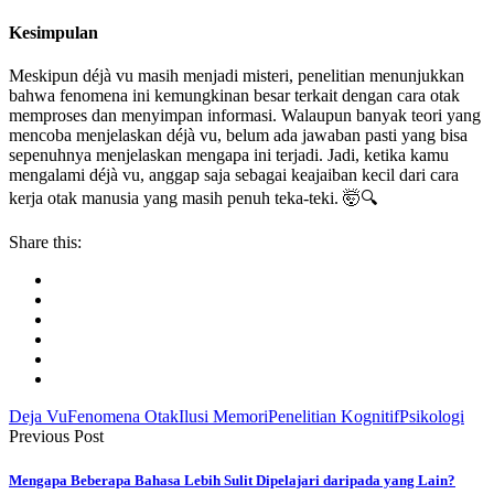
Kesimpulan
Meskipun déjà vu masih menjadi misteri, penelitian menunjukkan
bahwa fenomena ini kemungkinan besar terkait dengan cara otak
memproses dan menyimpan informasi. Walaupun banyak teori yang
mencoba menjelaskan déjà vu, belum ada jawaban pasti yang bisa
sepenuhnya menjelaskan mengapa ini terjadi. Jadi, ketika kamu
mengalami déjà vu, anggap saja sebagai keajaiban kecil dari cara
kerja otak manusia yang masih penuh teka-teki. 🤯🔍
Share this:
Deja Vu
Fenomena Otak
Ilusi Memori
Penelitian Kognitif
Psikologi
Previous Post
Mengapa Beberapa Bahasa Lebih Sulit Dipelajari daripada yang Lain?