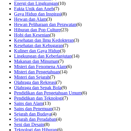
Energi dan Lingkungan
(10)
Fakta Unik dan Aneh
(7)
Gaya Hidup dan Inspirasi
(8)
Hewan dan Alam
(3)
Hewan Peliharaan dan Perawatan
(6)
Hiburan dan Pop Culture
(23)
Hobi dan Kesenian
(3)
Kesehatan dan Ilmu Kedokteran
(3)
Kesehatan dan Kebugaran
(7)
Kuliner dan Gaya Hidup
(3)
Lingkungan dan Keberlanjutan
(14)
Makanan dan Minuman
(7)
Misteri dan Fenomena Alam
(6)
Misteri dan Pengetahuan
(14)
Misteri dan Sejarah
(7)
Olahraga dan Rekreasi
(7)
Olahraga dan Sepak Bola
(9)
Pendidikan dan Pengetahuan Umum
(6)
Pendidikan dan Teknologi
(7)
Sains dan Alam
(13)
Sains dan Penemuan
(12)
Sejarah dan Budaya
(4)
Sejarah dan Peradaban
(4)
Seni dan Desain
(8)
Teknologi dan Hiburan
(6)