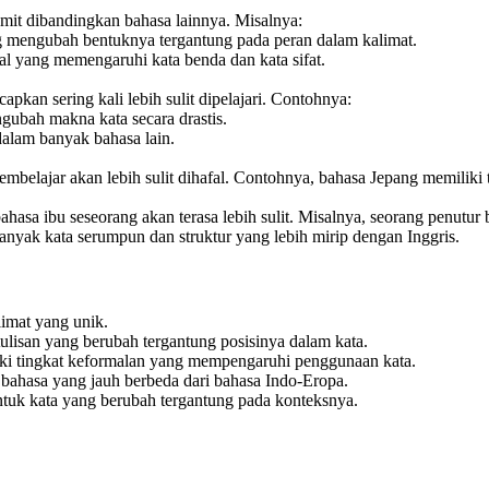
umit dibandingkan bahasa lainnya. Misalnya:
ng mengubah bentuknya tergantung pada peran dalam kalimat.
al yang memengaruhi kata benda dan kata sifat.
pkan sering kali lebih sulit dipelajari. Contohnya:
ubah makna kata secara drastis.
dalam banyak bahasa lain.
belajar akan lebih sulit dihafal. Contohnya, bahasa Jepang memiliki ti
sa ibu seseorang akan terasa lebih sulit. Misalnya, seorang penutur 
nyak kata serumpun dan struktur yang lebih mirip dengan Inggris.
limat yang unik.
ulisan yang berubah tergantung posisinya dalam kata.
iki tingkat keformalan yang mempengaruhi penggunaan kata.
a bahasa yang jauh berbeda dari bahasa Indo-Eropa.
ntuk kata yang berubah tergantung pada konteksnya.