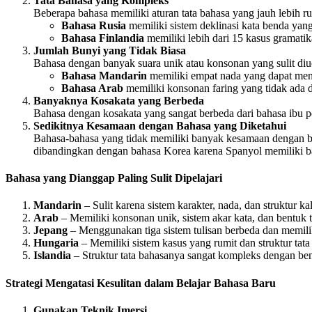
Tata Bahasa yang Kompleks
Beberapa bahasa memiliki aturan tata bahasa yang jauh lebih r
Bahasa Rusia
memiliki sistem deklinasi kata benda ya
Bahasa Finlandia
memiliki lebih dari 15 kasus gramatik
Jumlah Bunyi yang Tidak Biasa
Bahasa dengan banyak suara unik atau konsonan yang sulit diuca
Bahasa Mandarin
memiliki empat nada yang dapat meng
Bahasa Arab
memiliki konsonan faring yang tidak ada 
Banyaknya Kosakata yang Berbeda
Bahasa dengan kosakata yang sangat berbeda dari bahasa ibu pem
Sedikitnya Kesamaan dengan Bahasa yang Diketahui
Bahasa-bahasa yang tidak memiliki banyak kesamaan dengan baha
dibandingkan dengan bahasa Korea karena Spanyol memiliki ba
Bahasa yang Dianggap Paling Sulit Dipelajari
Mandarin
– Sulit karena sistem karakter, nada, dan struktur ka
Arab
– Memiliki konsonan unik, sistem akar kata, dan bentuk t
Jepang
– Menggunakan tiga sistem tulisan berbeda dan memil
Hungaria
– Memiliki sistem kasus yang rumit dan struktur tat
Islandia
– Struktur tata bahasanya sangat kompleks dengan be
Strategi Mengatasi Kesulitan dalam Belajar Bahasa Baru
Gunakan Teknik Imersi