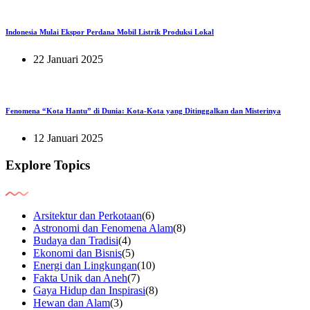
Indonesia Mulai Ekspor Perdana Mobil Listrik Produksi Lokal
22 Januari 2025
Fenomena “Kota Hantu” di Dunia: Kota-Kota yang Ditinggalkan dan Misterinya
12 Januari 2025
Explore Topics
Arsitektur dan Perkotaan
(6)
Astronomi dan Fenomena Alam
(8)
Budaya dan Tradisi
(4)
Ekonomi dan Bisnis
(5)
Energi dan Lingkungan
(10)
Fakta Unik dan Aneh
(7)
Gaya Hidup dan Inspirasi
(8)
Hewan dan Alam
(3)