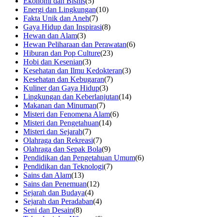
Ekonomi dan Bisnis
(5)
Energi dan Lingkungan
(10)
Fakta Unik dan Aneh
(7)
Gaya Hidup dan Inspirasi
(8)
Hewan dan Alam
(3)
Hewan Peliharaan dan Perawatan
(6)
Hiburan dan Pop Culture
(23)
Hobi dan Kesenian
(3)
Kesehatan dan Ilmu Kedokteran
(3)
Kesehatan dan Kebugaran
(7)
Kuliner dan Gaya Hidup
(3)
Lingkungan dan Keberlanjutan
(14)
Makanan dan Minuman
(7)
Misteri dan Fenomena Alam
(6)
Misteri dan Pengetahuan
(14)
Misteri dan Sejarah
(7)
Olahraga dan Rekreasi
(7)
Olahraga dan Sepak Bola
(9)
Pendidikan dan Pengetahuan Umum
(6)
Pendidikan dan Teknologi
(7)
Sains dan Alam
(13)
Sains dan Penemuan
(12)
Sejarah dan Budaya
(4)
Sejarah dan Peradaban
(4)
Seni dan Desain
(8)