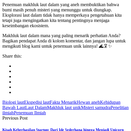
Penemuan makhluk laut dalam yang aneh membuktikan bahwa
bumi masih penuh misteri yang menunggu untuk diungkap.
Eksplorasi laut dalam tidak hanya memperkaya pengetahuan kita
tetapi juga mengingatkan kita tentang pentingnya menjaga
keseimbangan ekosistem.
Makhluk laut dalam mana yang paling menarik perhatian Anda?
Bagikan pendapat Anda di kolom komentar, dan jangan lupa untuk
mengikuti blog kami untuk penemuan unik lainnya! 🌊🦑✨
Share this:
Biologi laut
Ekspedisi laut
Fakta Menarik
Hewan aneh
Kehidupan
Bawah Laut
Laut Dalam
Makhluk laut unik
Misteri samudra
Penelitian
ilmiah
Penemuan Ilmiah
Previous Post
Kisah Keberhasilan Startup: Dari Ide Sederhana hingga Menjadi Unicorn