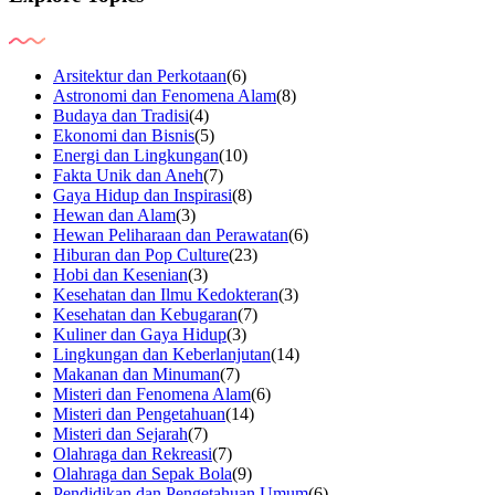
Arsitektur dan Perkotaan
(6)
Astronomi dan Fenomena Alam
(8)
Budaya dan Tradisi
(4)
Ekonomi dan Bisnis
(5)
Energi dan Lingkungan
(10)
Fakta Unik dan Aneh
(7)
Gaya Hidup dan Inspirasi
(8)
Hewan dan Alam
(3)
Hewan Peliharaan dan Perawatan
(6)
Hiburan dan Pop Culture
(23)
Hobi dan Kesenian
(3)
Kesehatan dan Ilmu Kedokteran
(3)
Kesehatan dan Kebugaran
(7)
Kuliner dan Gaya Hidup
(3)
Lingkungan dan Keberlanjutan
(14)
Makanan dan Minuman
(7)
Misteri dan Fenomena Alam
(6)
Misteri dan Pengetahuan
(14)
Misteri dan Sejarah
(7)
Olahraga dan Rekreasi
(7)
Olahraga dan Sepak Bola
(9)
Pendidikan dan Pengetahuan Umum
(6)